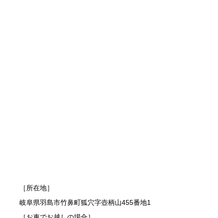
［所在地］
岐阜県羽島市竹鼻町狐穴字壺柄山455番地1
［お車でお越しの場合］