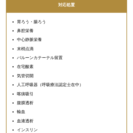
対応処置
胃ろう・腸ろう
鼻腔栄養
中心静脈栄養
末梢点滴
バルーンカテーテル留置
在宅酸素
気管切開
人工呼吸器（呼吸療法認定士在中）
喀痰吸引
腹膜透析
輸血
血液透析
インスリン