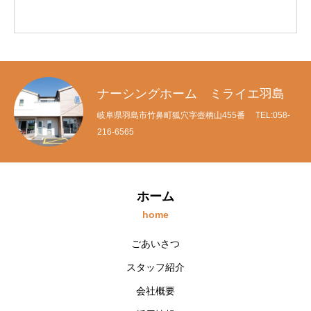
ナーシングホーム ミライエ羽島
岐阜県羽島市竹鼻町狐穴字壺柄山455番 TEL:058-
216-6565
ホーム
home
ごあいさつ
スタッフ紹介
会社概要