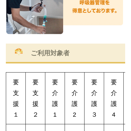
ご利用対象者
要
要
要
要
要
要
支
支
介
介
介
介
援
援
護
護
護
護
１
２
1
2
３
4