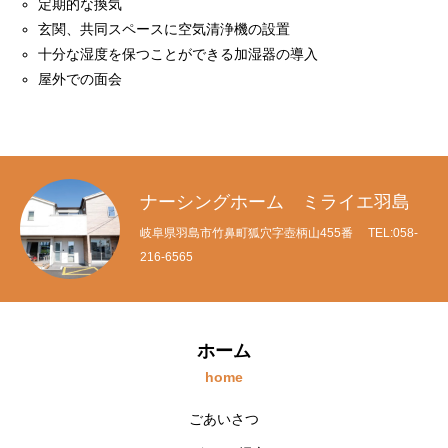
定期的な換気
玄関、共同スペースに空気清浄機の設置
十分な湿度を保つことができる加湿器の導入
屋外での面会
ナーシングホーム ミライエ羽島
岐阜県羽島市竹鼻町狐穴字壺柄山455番 TEL:058-
216-6565
ホーム
home
ごあいさつ