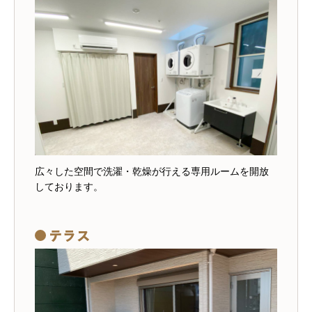
HOME
ミライエ羽島の特長
広々した空間で洗濯・乾燥が行える専用ルームを開放
お部屋・施設のご紹介
しております。
対象の方・料金・入居の流れ
テラス
私たちについて
お問い合わせ